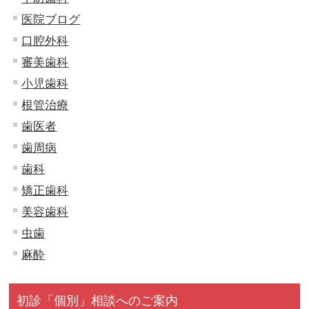
医院ブログ
口腔外科
審美歯科
小児歯科
根管治療
歯医者
歯周病
歯科
矯正歯科
美容歯科
虫歯
麻酔
初診「個別」相談へのご案内