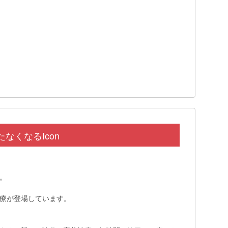
くなるIcon
。
療が登場しています。