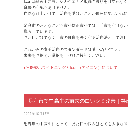
Iconは削らずに白いシミやエナメル質の濁りを目立たな
麻酔の心配もありません。
自然な仕上がりで、治療を受けたことが周囲に気づかれに
足利市のおとなこども歯科矯正歯科では、「歯を守りながら
導入しています。
見た目だけでなく、歯の健康を長く守る治療法として注目
これからの審美治療のスタンダードは“削らない”こと。
未来を見据えた選択を、ぜひご検討ください。
👉 医療ホワイトニングとIcon（アイコン）について
足利市で中高生の前歯の白いシミ改善｜笑顔
2025年10月17日
思春期の中高生にとって、見た目の悩みはとても大きな問